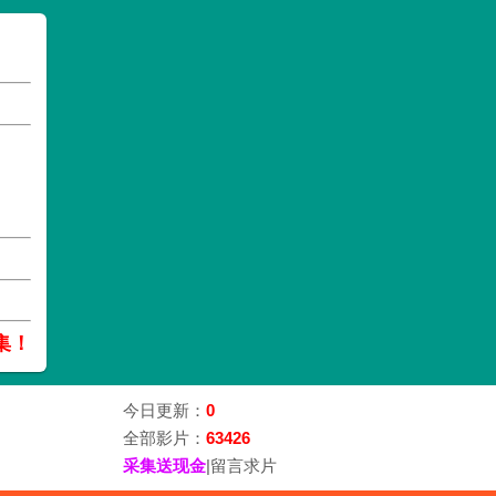
集！
今日更新：
0
全部影片：
63426
采集送现金
|
留言求片