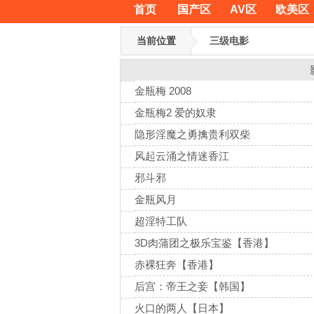
首页
国产区
AV区
欧美区
当前位置
三级电影
金瓶梅 2008
金瓶梅2 爱的奴隶
隐形淫魔之勇擒贵利双柴
风起云涌之情迷香江
邪斗邪
金瓶风月
超淫特工队
3D肉蒲团之极乐宝鉴【香港】
赤裸狂奔【香港】
后宫：帝王之妾【韩国】
火口的两人【日本】